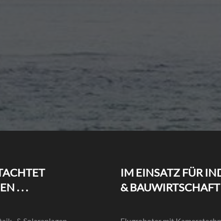
TACHTET
IM EINSATZ FÜR IN
 . . .
& BAUWIRTSCHAFT
aik- & Solaranlagen
Flugroboter mit Kameratechn