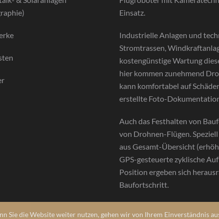
raphie)
Einsatz.
erke
Industrielle Anlagen und tec
Stromtrassen, Windkraftanlage
sten
kostengünstige Wartung diese
hier kommen zunehmend Drohn
er
kann komfortabel auf Schäden 
erstellte Foto-Dokumentation
Auch das Festhalten von Bauf
von Drohnen-Flügen. Speziell
aus Gesamt-Übersicht (erhöh
GPS-gesteuerte zyklische Auf
Position ergeben sich herau
Baufortschritt.
n Sie die Website weiter nutzen, gehen wir von Ihrem Einverständnis au